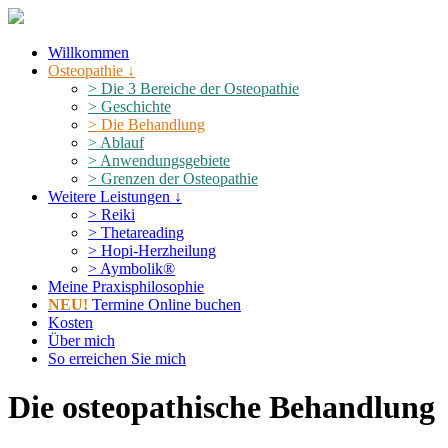
Willkommen
Osteopathie ↓
> Die 3 Bereiche der Osteopathie
> Geschichte
> Die Behandlung
> Ablauf
> Anwendungsgebiete
> Grenzen der Osteopathie
Weitere Leistungen ↓
> Reiki
> Thetareading
> Hopi-Herzheilung
> Aymbolik®
Meine Praxisphilosophie
NEU!
Termine Online buchen
Kosten
Über mich
So erreichen Sie mich
Die osteopathische Behandlung